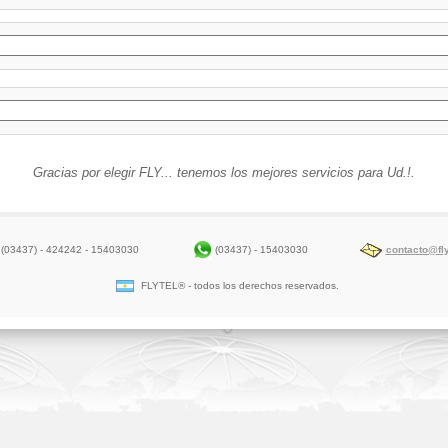
Gracias por elegir FLY... tenemos los mejores servicios para Ud.!.
(03437) - 15403030
(03437) - 424242 - 15403030
contacto@fly
FLYTEL® - todos los derechos reservados.