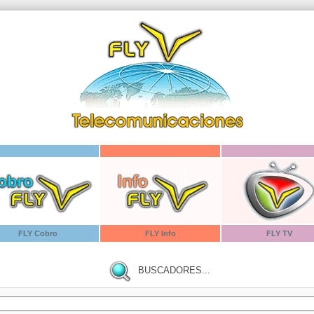
FLY
Cobro
FLY
Info
FLY TV
BUSCADORES...